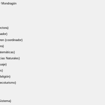
o: Beymar Mondragón
ctora)
nador)
en (coordinador)
ra)
atemáticas)
cias Naturales)
uaje)
s)
eligión)
oecoturismo)
Sistema)