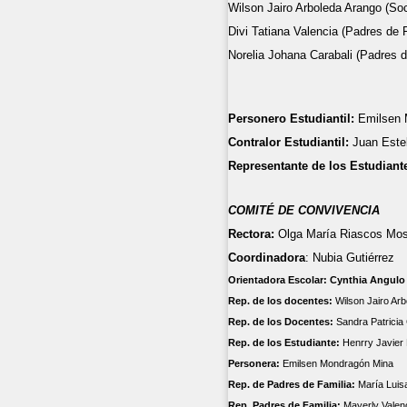
Wilson Jairo Arboleda Arango (Soc
Divi Tatiana Valencia (Padres de F
Norelia Johana Carabali (Padres d
Personero Estudiantil
:
Emilsen
Contralor Estudiantil:
Juan Este
Representante
de los Estudiant
COMITÉ DE CONVIVENCIA
Rectora:
Olga
María
Riascos Mos
Coordinadora
: Nubia Gutiérrez
Orientadora Escolar:
Cynthia Angulo 
Rep. de los docentes:
Wilson Jairo Arb
Rep. de los Docentes:
Sandra Patricia
Rep. de los Estudiante:
Henrry Javier
Personera:
Emilsen Mondragón Mina
Rep. de Padres de Familia:
María Lui
Rep. Padres de Familia:
Mayerly Valen