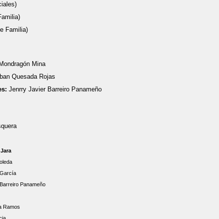
iales)
amilia)
e Familia)
Mondragón
Mina
ban Quesada Rojas
es:
Jenrry Javier Barreiro Panameño
quera
Jara
oleda
 García
 Barreiro Panameño
sa Ramos
cia