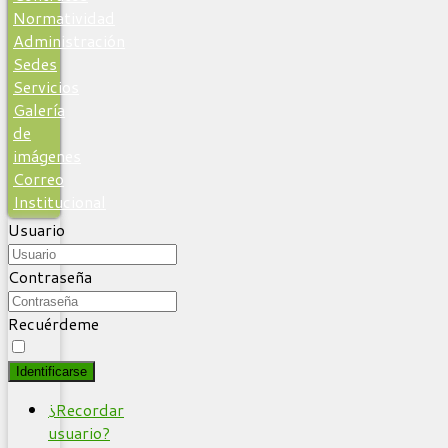
Normatividad
Administración
Sedes
Servicios
Galería
de
imágenes
Correo
Institucional
Usuario
Contraseña
Recuérdeme
Identificarse
¿Recordar
usuario?