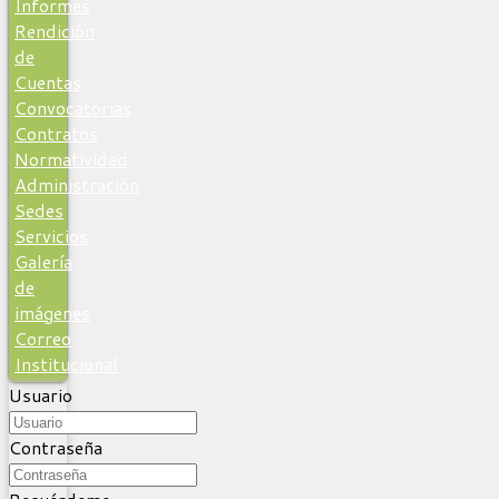
Informes
Rendición
de
Cuentas
Convocatorias
Contratos
Normatividad
Administración
Sedes
Servicios
Galería
de
imágenes
Correo
Institucional
Usuario
Contraseña