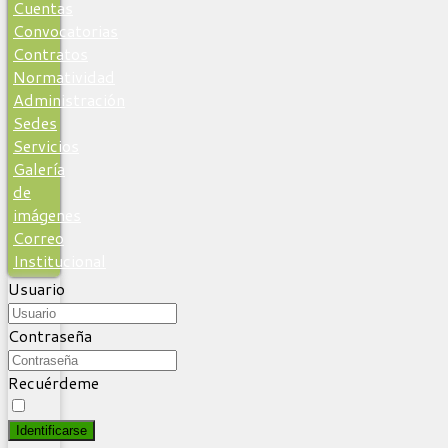
Cuentas
Convocatorias
Contratos
Normatividad
Administración
Sedes
Servicios
Galería
de
imágenes
Correo
Institucional
Usuario
Contraseña
Recuérdeme
Identificarse