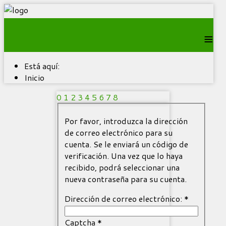
≡
Está aquí:
Inicio
0
1
2
3
4
5
6
7
8
Por favor, introduzca la dirección
de correo electrónico para su
cuenta. Se le enviará un código de
verificación. Una vez que lo haya
recibido, podrá seleccionar una
nueva contraseña para su cuenta.
Dirección de correo electrónico:
*
Captcha
*