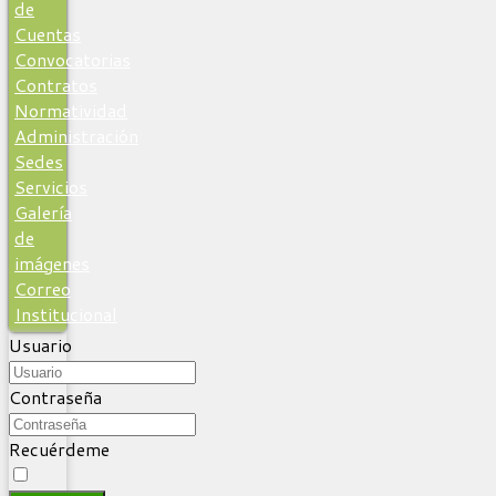
de
Cuentas
Convocatorias
Contratos
Normatividad
Administración
Sedes
Servicios
Galería
de
imágenes
Correo
Institucional
Usuario
Contraseña
Recuérdeme