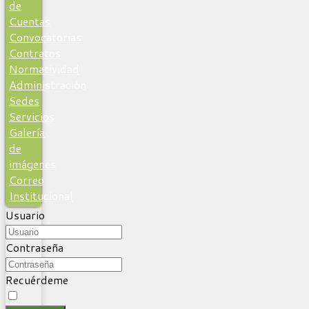
de
Cuentas
Convocatorias
Contratos
Normatividad
Administración
Sedes
Servicios
Galería
de
imágenes
Correo
Institucional
Usuario
Contraseña
Recuérdeme