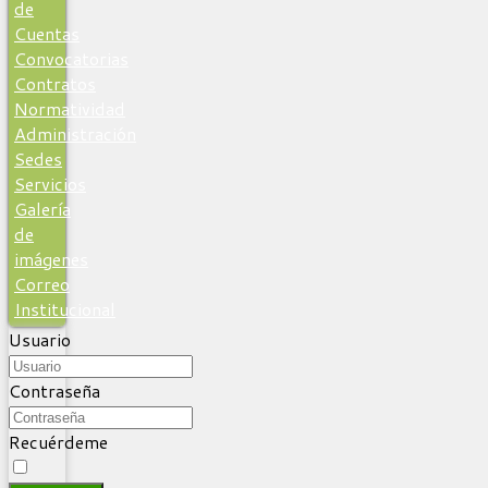
de
Cuentas
Convocatorias
Contratos
Normatividad
Administración
Sedes
Servicios
Galería
de
imágenes
Correo
Institucional
Usuario
Contraseña
Recuérdeme